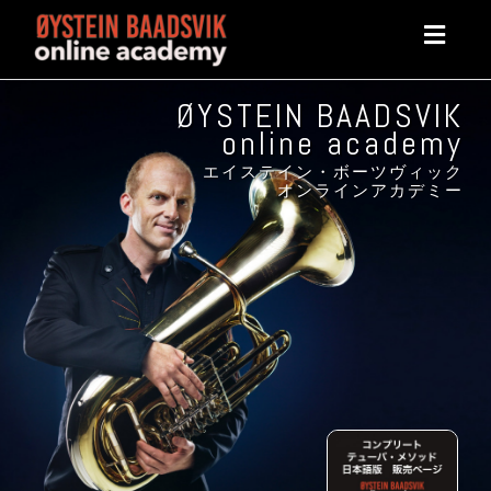
Toggl
navig
ØYSTEIN BAADSVIK
online academy
エイステイン・ボーツヴィック
オンラインアカデミー